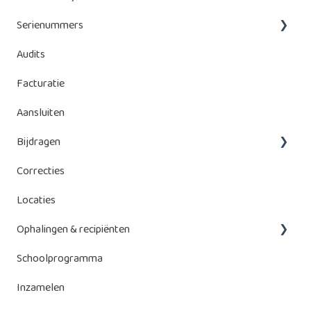
Serienummers
Audits
Serienummers toevoegen
Facturatie
Serienummers beheren
Aansluiten
Bijdragen
Correcties
Bebat-bijdragen
Locaties
Energy Storage Systems (ESS)
Ophalingen & recipiënten
Schoolprogramma
Beheer ophalingen
Inzamelen
Recipiënten