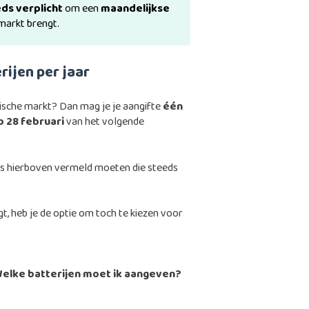
ds verplicht
om een
maandelijkse
 markt brengt.
rijen per jaar
ische markt? Dan mag je je aangifte
één
p 28 februari
van het volgende
als hierboven vermeld moeten die steeds
t, heb je de optie om toch te kiezen voor
elke batterijen moet ik aangeven?