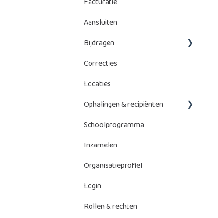
Facturatie
Serienummers beheren
Aansluiten
Bijdragen
Correcties
Bebat-bijdragen
Locaties
Energy Storage Systems
(ESS)
Ophalingen & recipiënten
Schoolprogramma
Beheer ophalingen
Inzamelen
Recipiënten
Organisatieprofiel
Login
Rollen & rechten