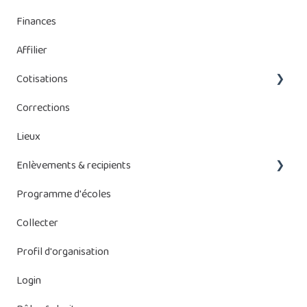
Finances
Affilier
Cotisations
Corrections
Cotisations de Bebat
Lieux
Systèmes de Stockage d'énergie (SSE)
Enlèvements & recipients
Programme d'écoles
Gestion des enlèvements
Collecter
Récipients
Profil d'organisation
Login