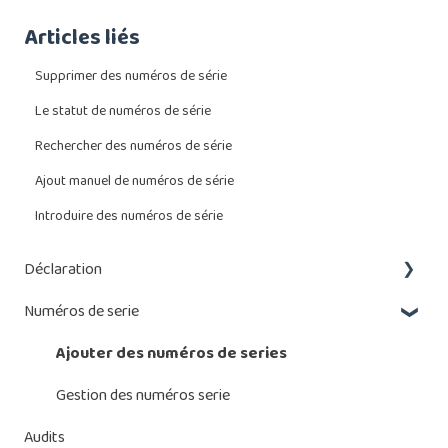
Articles liés
Supprimer des numéros de série
Le statut de numéros de série
Rechercher des numéros de série
Ajout manuel de numéros de série
Introduire des numéros de série
Déclaration
Numéros de serie
Que dois-je déclarer ?
Introduire une déclaration
Ajouter des numéros de series
Gestion des déclaration
Gestion des numéros serie
Audits
Gestion des piles et batteries