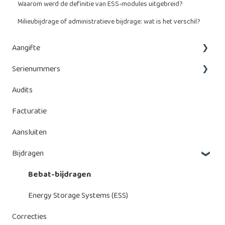
Waarom werd de definitie van ESS-modules uitgebreid?
Milieubijdrage of administratieve bijdrage: wat is het verschil?
Aangifte
Serienummers
Wat moet ik aangeven?
Audits
Aangifte doen
Serienummers toevoegen
Facturatie
Aangiftes beheren
Serienummers beheren
Aansluiten
Batterijen beheren
Bijdragen
Bebat-bijdragen
Energy Storage Systems (ESS)
Correcties