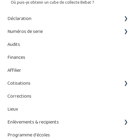
Où puis-je obtenir un cube de collecte Bebat ?
Déclaration
Numéros de serie
Que dois-je déclarer ?
Audits
Introduire une déclaration
Ajouter des numéros de series
Finances
Gestion des déclaration
Gestion des numéros serie
Affilier
Gestion des piles et batteries
Cotisations
Corrections
Cotisations de Bebat
Lieux
Systèmes de Stockage d'énergie (SSE)
Enlèvements & recipients
Programme d'écoles
Gestion des enlèvements